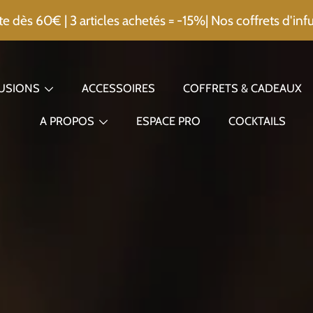
te dès 60€ | 3 articles achetés = -15%| Nos coffrets d'infu
FUSIONS
ACCESSOIRES
COFFRETS & CADEAUX
A PROPOS
ESPACE PRO
COCKTAILS