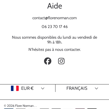
Aide
contact@florenorman.com
06 23 70 17 46
Nous sommes disponibles du lundi au vendredi de
9h à 18h.
N'hésitez pas à nous contacter.
FACEBOOK
INSTAGRAM
Pays/Région
Langue
EUR €
FRANÇAIS
© 2026 Flore Norman .
.