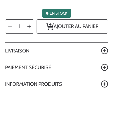
EN STOCK
SÉLECTIONNEZ
Diminuer
Augmenter
AJOUTER AU PANIER
LA
la
la
QUANTITÉ
quantité
quantité
pour
pour
Tasse
Tasse
Renne
Renne
de
de
Noël
Noël
25
25
LIVRAISON
cl
cl
PAIEMENT SÉCURISÉ
INFORMATION PRODUITS