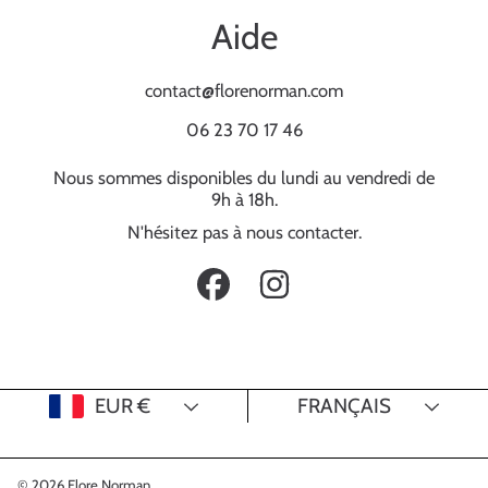
Aide
contact@florenorman.com
06 23 70 17 46
Nous sommes disponibles du lundi au vendredi de
9h à 18h.
N'hésitez pas à nous contacter.
FACEBOOK
INSTAGRAM
Pays/Région
Langue
EUR €
FRANÇAIS
© 2026 Flore Norman .
.