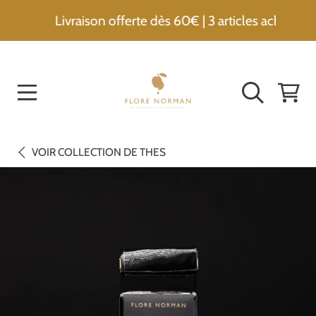
Livraison offerte dès 60€ | 3 articles achetés = -15%
ALLER AU CONTENU
PANIER
VOIR
COLLECTION DE THES
ALLER AUX INFORMATIONS DU PRODUIT