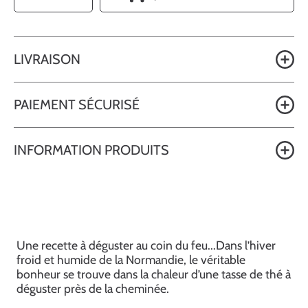
la
la
QUANTITÉ
quantité
quantité
pour
pour
MIEL
MIEL
-
-
Thé
Thé
noir
noir
à
à
LIVRAISON
la
la
Pomme,
Pomme,
au
au
Miel,
Miel,
à
à
PAIEMENT SÉCURISÉ
la
la
Cannelle
Cannelle
et
et
au
au
Gingembre
Gingembre
INFORMATION PRODUITS
Une recette à déguster au coin du feu...Dans l’hiver
froid et humide de la Normandie, le véritable
bonheur se trouve dans la chaleur d’une tasse de thé à
déguster près de la cheminée.