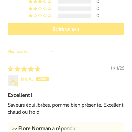
0
0
0
Écrire un avis
SORT BY
11/11/25
Isa A.
Excellent !
Saveurs équilibrées, pomme bien présente. Excellent
chaud ou froid.
>>
Flore Norman
a répondu :